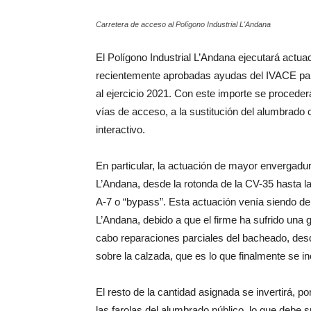
Carretera de acceso al Polígono Industrial L'Andana
El Polígono Industrial L’Andana ejecutará actua
recientemente aprobadas ayudas del IVACE par
al ejercicio 2021. Con este importe se proceder
vías de acceso, a la sustitución del alumbrado c
interactivo.
En particular, la actuación de mayor envergadu
L’Andana, desde la rotonda de la CV-35 hasta la 
A-7 o “bypass”. Esta actuación venía siendo d
L’Andana, debido a que el firme ha sufrido una
cabo reparaciones parciales del bacheado, des
sobre la calzada, que es lo que finalmente se i
El resto de la cantidad asignada se invertirá, p
las farolas del alumbrado público, lo que debe 