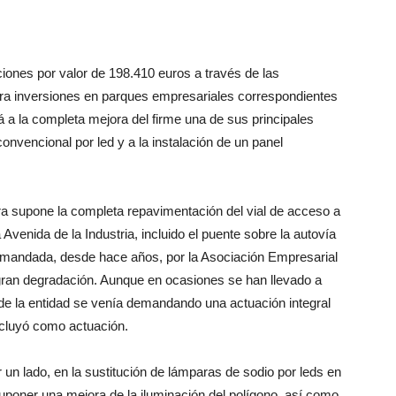
ciones por valor de 198.410 euros a través de las
a inversiones en parques empresariales correspondientes
á a la completa mejora del firme una de sus principales
onvencional por led y a la instalación de un panel
ra supone la completa repavimentación del vial de acceso a
Avenida de la Industria, incluido el puente sobre la autovía
emandada, desde hace años, por la Asociación Empresarial
 gran degradación. Aunque en ocasiones se han llevado a
de la entidad se venía demandando una actuación integral
ncluyó como actuación.
or un lado, en la sustitución de lámparas de sodio por leds en
suponer una mejora de la iluminación del polígono, así como