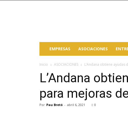
Paterna
Empresas
EMPRESAS
ASOCIACIONES
ENTR
Inicio
ASOCIACIONES
L’Andana obtiene ayudas d
L’Andana obtie
para mejoras d
Por
Pau Bretó
-
abril 6, 2021
0