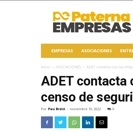
Paterna
Empresas
EMPRESAS
ASOCIACIONES
ENTR
Inicio
ASOCIACIONES
ADET contacta con las empre
ADET contacta 
censo de seguri
Por
Pau Bretó
-
noviembre 10, 2022
0