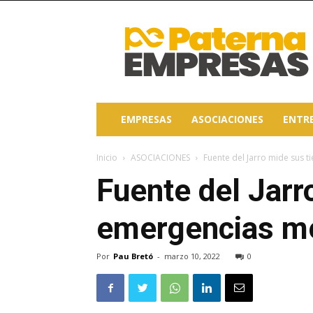
Paterna
Empresas
EMPRESAS
ASOCIACIONES
ENTR
Inicio
ASOCIACIONES
Fuente del Jarro mide sus 
Fuente del Jarr
emergencias med
Por
Pau Bretó
-
marzo 10, 2022
0