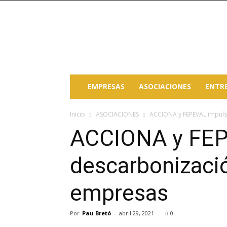
Paterna
Empresas
EMPRESAS
ASOCIACIONES
ENTR
Inicio
ASOCIACIONES
ACCIONA y FEPEVAL impulsa
ACCIONA y FEPE
descarbonizació
empresas
Por
Pau Bretó
-
abril 29, 2021
0