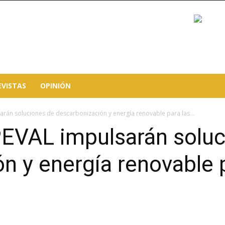
EVISTAS
OPINIÓN
rán soluciones de descarbonización y energía renovable para las...
VAL impulsarán soluc
n y energía renovable p